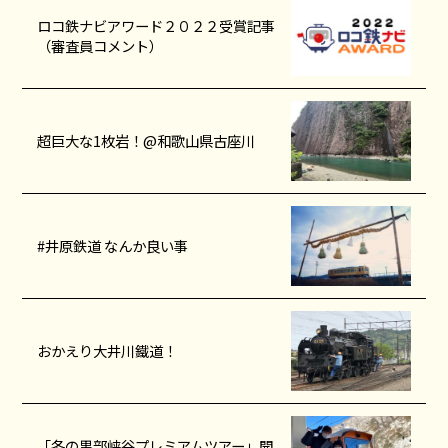
ロコ鉄ナビアワード２０２２受賞記事
（審査員コメント）
超巨大な1枚岩！@和歌山県古座川
#井原鉄道 なんか良い事
おかえり大井川鐵道！
「冬の黒部峡谷プレミアムツアー」開