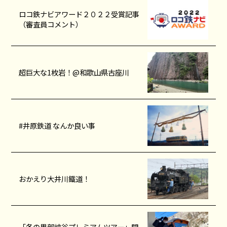
ロコ鉄ナビアワード２０２２受賞記事
（審査員コメント）
超巨大な1枚岩！@和歌山県古座川
#井原鉄道 なんか良い事
おかえり大井川鐵道！
「冬の黒部峡谷プレミアムツアー」開