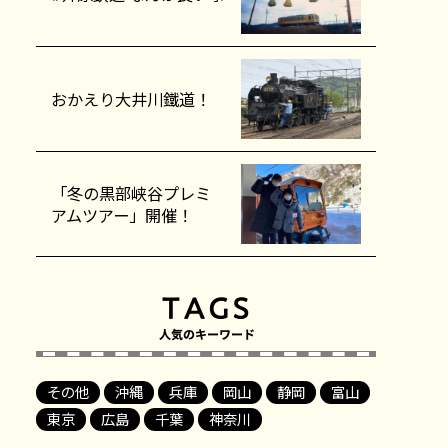
おかえり大井川鐵道！
「冬の黒部峡谷プレミ
アムツアー」開催！
その他
沖縄
兵庫
岡山
静岡
富山
東京
広島
千葉
神奈川