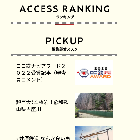
ロコ鉄ナビアワード２
０２２受賞記事（審査
員コメント）
超巨大な1枚岩！@和歌
山県古座川
#井原鉄道 なんか良い事