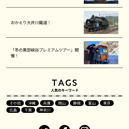
おかえり大井川鐵道！
「冬の黒部峡谷プレミアムツアー」開
催！
その他
沖縄
兵庫
岡山
静岡
富山
東京
広島
千葉
神奈川