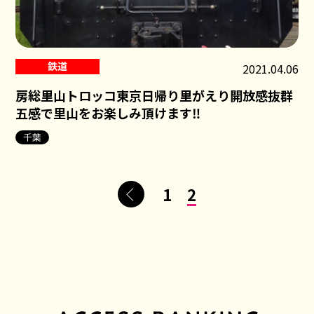
鉄道
2021.04.06
房総里山トロッコ東京日帰り里がえり開放感抜群
五感で里山をお楽しみ頂けます‼
千葉
<
1
2