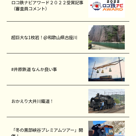
ロコ鉄ナビアワード２０２２受賞記事
（審査員コメント）
超巨大な1枚岩！@和歌山県古座川
#井原鉄道 なんか良い事
おかえり大井川鐵道！
「冬の黒部峡谷プレミアムツアー」開
催！